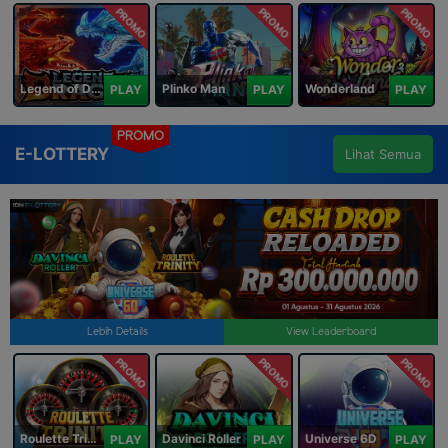
PROMO
PROMO
PROMO
Legend of Dragon
Plinko Man
Wonderland
PLAY
PLAY
PLAY
PROMO
E-LOTTERY
Lihat Semua
Lebih Details
View Leaderboard
PROMO
PROMO
PROMO
Roulette Trinity
Davinci Roller
Universe 6D
PLAY
PLAY
PLAY