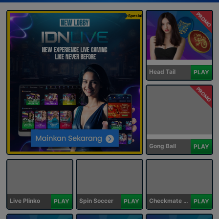
PROMO
Spesial
Head Tail
PLAY
PROMO
Gong Ball
PLAY
Live Plinko
Spin Soccer
Checkmate Rush
PLAY
PLAY
PLAY