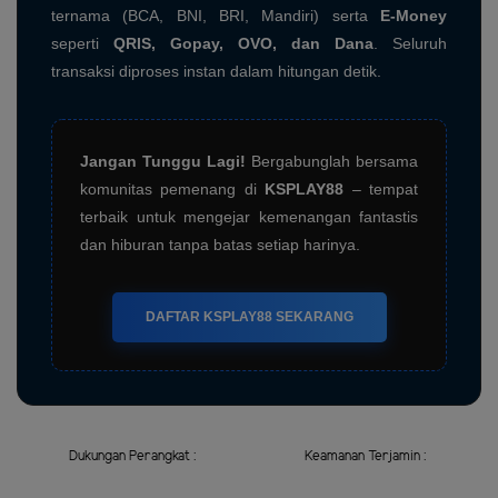
ternama (BCA, BNI, BRI, Mandiri) serta
E-Money
seperti
QRIS, Gopay, OVO, dan Dana
. Seluruh
transaksi diproses instan dalam hitungan detik.
Jangan Tunggu Lagi!
Bergabunglah bersama
komunitas pemenang di
KSPLAY88
– tempat
terbaik untuk mengejar kemenangan fantastis
dan hiburan tanpa batas setiap harinya.
DAFTAR KSPLAY88 SEKARANG
Dukungan Perangkat :
Keamanan Terjamin :