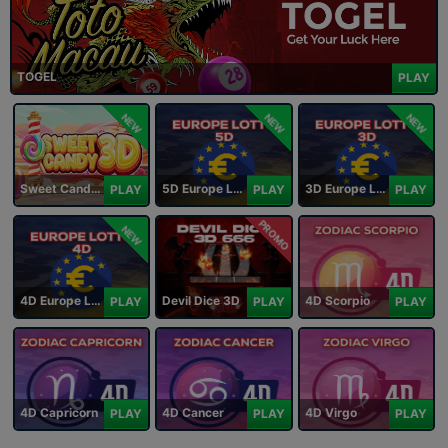
TOGEL
PLAY
NEW
NEW
NEW
Sweet Candy 3D
5D Europe Lotto
3D Europe Lotto
PLAY
PLAY
PLAY
PROMO
NEW
4D Europe Lotto
Devil Dice 3D
4D Scorpio
PLAY
PLAY
PLAY
4D Capricorn
4D Cancer
4D Virgo
PLAY
PLAY
PLAY