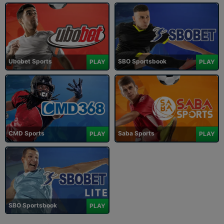
Ubobet Sports
SBO Sportsbook
PLAY
PLAY
CMD Sports
Saba Sports
PLAY
PLAY
SBO Sportsbook
PLAY