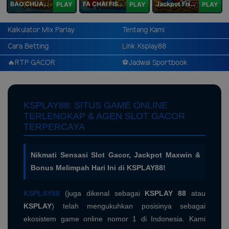
BAO CHUAN FISHING
FA CHAI FISHING
Jackpot Fishing Jili
PLAY
PLAY
PLAY
Kalkulator Mix Parlay
Tentang Kami
Cara Betting
Link Ksplay88
🔥RTP GACOR
⚽️Jadwal Sportbook
KSPLAY88: SITUS GAME ONLINE
TERLENGKAP & AGEN SLOT GACOR
TERPERCAYA
Nikmati Sensasi Slot Gacor, Jackpot Maxwin &
Bonus Melimpah Hari Ini di KSPLAY88!
KSPLAY88
(juga dikenal sebagai
KSPLAY 88
atau
KSPLAY
) telah mengukuhkan posisinya sebagai
ekosistem game online nomor 1 di Indonesia. Kami