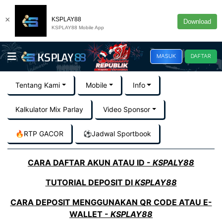
×
KSPLAY88
Download
KSPLAY88 Mobile App
MASUK
DAFTAR
Tentang Kami
Mobile
Info
Kalkulator Mix Parlay
Video Sponsor
🔥RTP GACOR
⚽️Jadwal Sportbook
CARA DAFTAR AKUN ATAU ID -
KSPALY88
TUTORIAL DEPOSIT DI
KSPLAY88
CARA DEPOSIT MENGGUNAKAN QR CODE ATAU E-
WALLET -
KSPLAY88